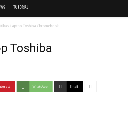
OWS
TUTORIAL
ifikasi Laptop Toshiba Chromebook
op Toshiba
nterest
WhatsApp
Email