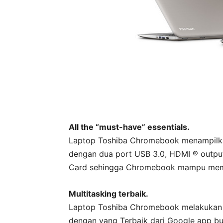
All the “must-have” essentials.
Laptop Toshiba Chromebook menampilkan 
dengan dua port USB 3.0, HDMI ® output
Card sehingga Chromebook mampu memban
Multitasking terbaik.
Laptop Toshiba Chromebook melakukan St
dengan yang Terbaik dari Google app bui