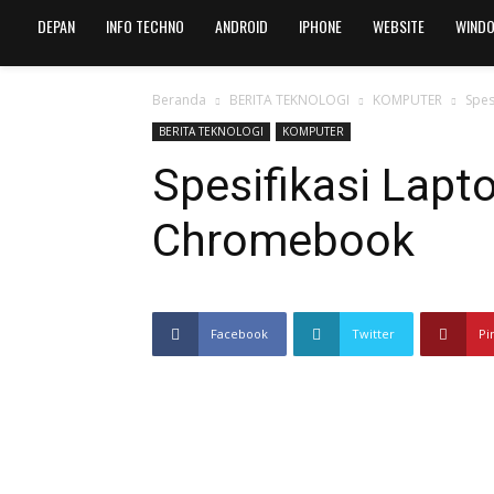
DEPAN
INFO TECHNO
ANDROID
IPHONE
WEBSITE
WIND
Beranda
BERITA TEKNOLOGI
KOMPUTER
Spes
BERITA TEKNOLOGI
KOMPUTER
Spesifikasi Lapt
Chromebook
Facebook
Twitter
Pi