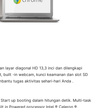
layar diagonal HD 13,3 inci dan dilengkapi
, built -in webcam, kunci keamanan dan slot SD
tu tugas aktivitas sehari-hari Anda .
art up booting dalam hitungan detik. Multi-task
lt in Powered processor Intel ® Celeron ®.