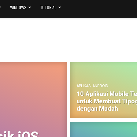
WINDOWS
TUTORIAL
APLIKASI ANDROID
10 Aplikasi Mobile T
untuk Membuat Tipog
dengan Mudah
ik iOS