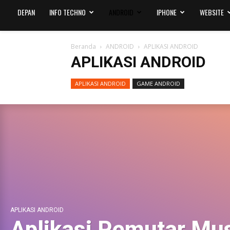
DEPAN
INFO TECHNO
ANDROID
IPHONE
WEBSITE
Beranda
ANDROID
APLIKASI ANDROID
APLIKASI ANDROID
APLIKASI ANDROID
GAME ANDROID
APLIKASI ANDROID
Aplikasi Pemutar Mus