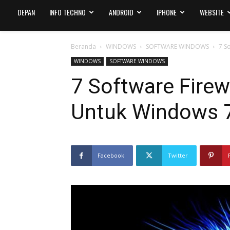
DEPAN
INFO TECHNO
ANDROID
IPHONE
WEBSITE
Beranda
WINDOWS
SOFTWARE WINDOWS
7 S
WINDOWS
SOFTWARE WINDOWS
7 Software Firew
Untuk Windows 
Facebook
Twitter