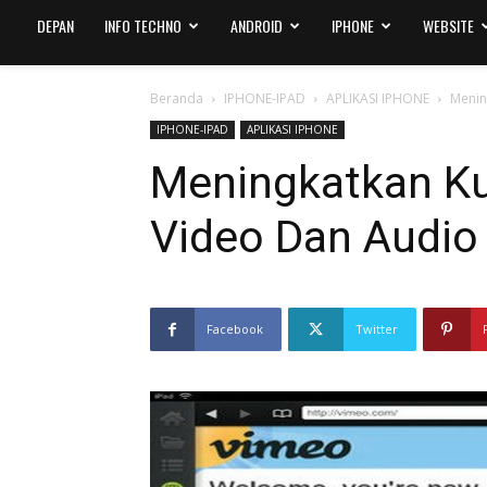
DEPAN
INFO TECHNO
ANDROID
IPHONE
WEBSITE
Beranda
IPHONE-IPAD
APLIKASI IPHONE
Menin
IPHONE-IPAD
APLIKASI IPHONE
Meningkatkan Ku
Video Dan Audio
Facebook
Twitter