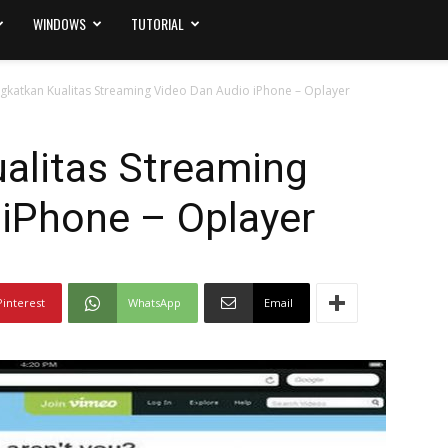
WINDOWS
TUTORIAL
gkatkan Kualitas Streaming Video Dan Audio iPhone – Oplayer
alitas Streaming
 iPhone – Oplayer
Pinterest
WhatsApp
Email