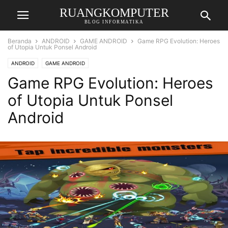
RUANGKOMPUTER
BLOG INFORMATIKA
Beranda
ANDROID
GAME ANDROID
Game RPG Evolution: Heroes
of Utopia Untuk Ponsel Android
ANDROID
GAME ANDROID
Game RPG Evolution: Heroes
of Utopia Untuk Ponsel
Android