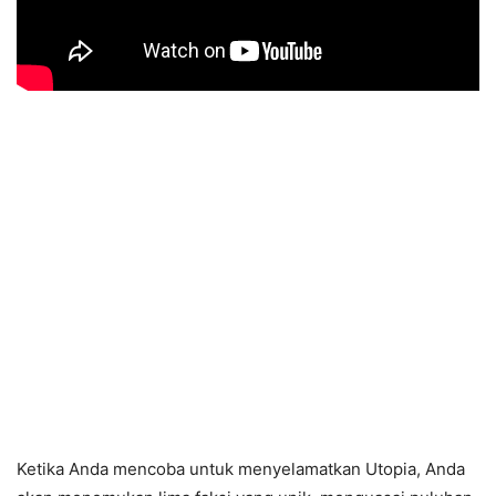
Ketika Anda mencoba untuk menyelamatkan Utopia, Anda