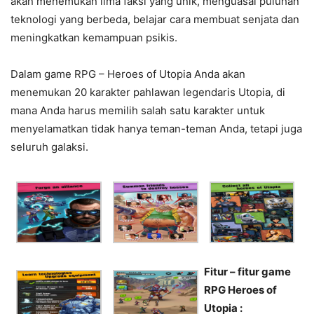
akan menemukan lima faksi yang unik, menguasai puluhan
teknologi yang berbeda, belajar cara membuat senjata dan
meningkatkan kemampuan psikis.
Dalam game RPG – Heroes of Utopia Anda akan
menemukan 20 karakter pahlawan legendaris Utopia, di
mana Anda harus memilih salah satu karakter untuk
menyelamatkan tidak hanya teman-teman Anda, tetapi juga
seluruh galaksi.
Fitur – fitur game
RPG Heroes of
Utopia :