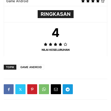
Game Android
RINGKASAN
4
NILAI KESELURUHAN
TOPIK
GAME ANDROID