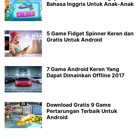
Bahasa Inggris Untuk Anak-Anak
5 Game Fidget Spinner Keren dan
Gratis Untuk Android
7 Game Android Keren Yang
Dapat Dimainkan Offline 2017
Download Gratis 9 Game
Pertarungan Terbaik Untuk
Android