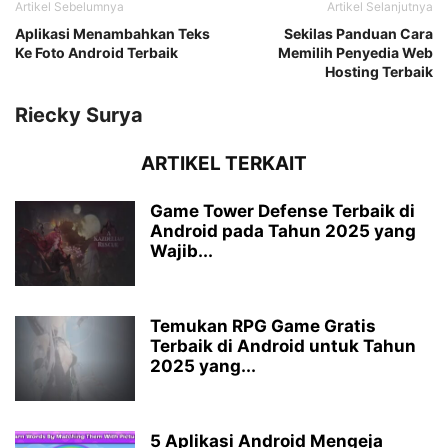
Artikel Sebelumnya
Artikel Selanjutnya
Aplikasi Menambahkan Teks
Sekilas Panduan Cara
Ke Foto Android Terbaik
Memilih Penyedia Web
Hosting Terbaik
Riecky Surya
ARTIKEL TERKAIT
Game Tower Defense Terbaik di
Android pada Tahun 2025 yang
Wajib...
Temukan RPG Game Gratis
Terbaik di Android untuk Tahun
2025 yang...
5 Aplikasi Android Mengeja