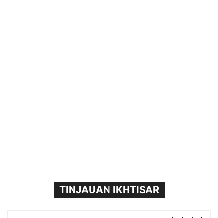
TINJAUAN IKHTISAR