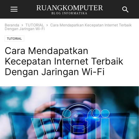
RUANGKOMPUTER
BLOG INFORMATIKA
Beranda
TUTORIAL
Cara Mendapatkan Kecepatan Internet Terbaik
Dengan Jaringan Wi-Fi
TUTORIAL
Cara Mendapatkan
Kecepatan Internet Terbaik
Dengan Jaringan Wi-Fi