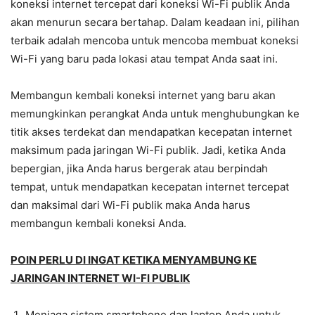
koneksi internet tercepat dari koneksi Wi-Fi publik Anda
akan menurun secara bertahap. Dalam keadaan ini, pilihan
terbaik adalah mencoba untuk mencoba membuat koneksi
Wi-Fi yang baru pada lokasi atau tempat Anda saat ini.
Membangun kembali koneksi internet yang baru akan
memungkinkan perangkat Anda untuk menghubungkan ke
titik akses terdekat dan mendapatkan kecepatan internet
maksimum pada jaringan Wi-Fi publik. Jadi, ketika Anda
bepergian, jika Anda harus bergerak atau berpindah
tempat, untuk mendapatkan kecepatan internet tercepat
dan maksimal dari Wi-Fi publik maka Anda harus
membangun kembali koneksi Anda.
POIN PERLU DI INGAT KETIKA MENYAMBUNG KE
JARINGAN INTERNET WI-FI PUBLIK
Menjaga sistem smartphone dan laptop Anda untuk