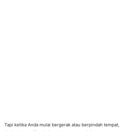
Tapi ketika Anda mulai bergerak atau berpindah tempat,