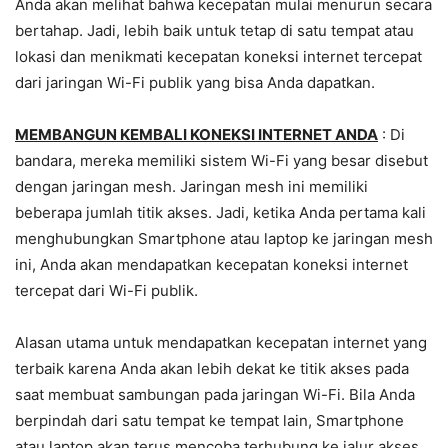
Anda akan melihat bahwa kecepatan mulai menurun secara
bertahap. Jadi, lebih baik untuk tetap di satu tempat atau
lokasi dan menikmati kecepatan koneksi internet tercepat
dari jaringan Wi-Fi publik yang bisa Anda dapatkan.
MEMBANGUN KEMBALI KONEKSI INTERNET ANDA
:
Di
bandara, mereka memiliki sistem Wi-Fi yang besar disebut
dengan jaringan mesh. Jaringan mesh ini memiliki
beberapa jumlah titik akses. Jadi, ketika Anda pertama kali
menghubungkan Smartphone atau laptop ke jaringan mesh
ini, Anda akan mendapatkan kecepatan koneksi internet
tercepat dari Wi-Fi publik.
Alasan utama untuk mendapatkan kecepatan internet yang
terbaik karena Anda akan lebih dekat ke titik akses pada
saat membuat sambungan pada jaringan Wi-Fi. Bila Anda
berpindah dari satu tempat ke tempat lain, Smartphone
atau laptop akan terus mencoba terhubung ke jalur akses