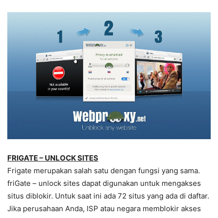
FRIGATE – UNLOCK SITES
Frigate merupakan salah satu dengan fungsi yang sama.
friGate – unlock sites dapat digunakan untuk mengakses
situs diblokir. Untuk saat ini ada 72 situs yang ada di daftar.
Jika perusahaan Anda, ISP atau negara memblokir akses