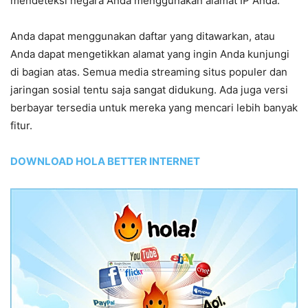
mendeteksi negara Anda menggunakan alamat IP Anda.
Anda dapat menggunakan daftar yang ditawarkan, atau
Anda dapat mengetikkan alamat yang ingin Anda kunjungi
di bagian atas. Semua media streaming situs populer dan
jaringan sosial tentu saja sangat didukung. Ada juga versi
berbayar tersedia untuk mereka yang mencari lebih banyak
fitur.
DOWNLOAD HOLA BETTER INTERNET