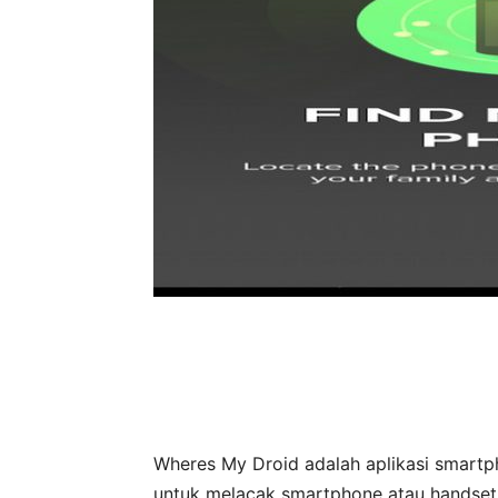
Wheres My Droid adalah aplikasi smar
untuk melacak smartphone atau handset 