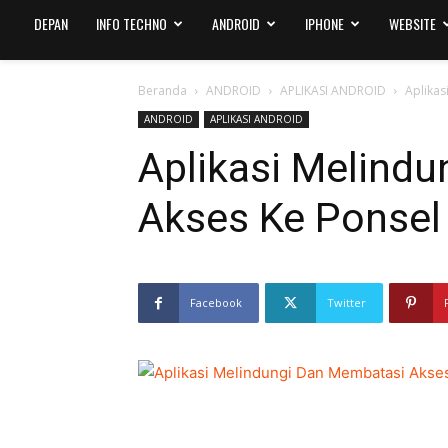
DEPAN
INFO TECHNO
ANDROID
IPHONE
WEBSITE
Beranda
ANDROID
APLIKASI ANDROID
Aplikas
ANDROID
APLIKASI ANDROID
Aplikasi Melind
Akses Ke Ponsel
Facebook
Twitter