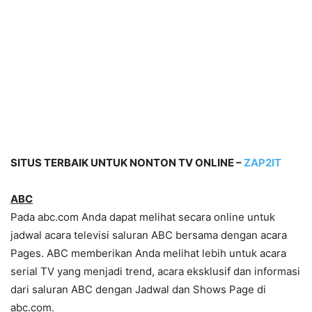
SITUS TERBAIK UNTUK NONTON TV ONLINE –
ZAP2IT
ABC
Pada abc.com Anda dapat melihat secara online untuk
jadwal acara televisi saluran ABC bersama dengan acara
Pages. ABC memberikan Anda melihat lebih untuk acara
serial TV yang menjadi trend, acara eksklusif dan informasi
dari saluran ABC dengan Jadwal dan Shows Page di
abc.com.