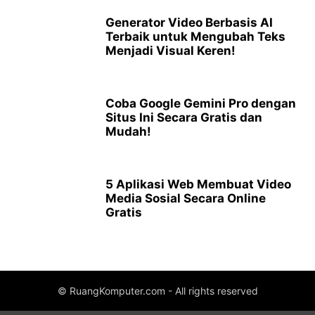
Generator Video Berbasis AI
Terbaik untuk Mengubah Teks
Menjadi Visual Keren!
Coba Google Gemini Pro dengan
Situs Ini Secara Gratis dan
Mudah!
5 Aplikasi Web Membuat Video
Media Sosial Secara Online
Gratis
© RuangKomputer.com - All rights reserved