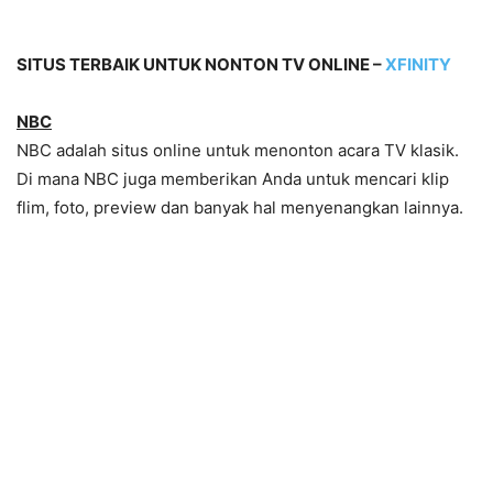
SITUS TERBAIK UNTUK NONTON TV ONLINE –
XFINITY
NBC
NBC adalah situs online untuk menonton acara TV klasik.
Di mana NBC juga memberikan Anda untuk mencari klip
flim, foto, preview dan banyak hal menyenangkan lainnya.