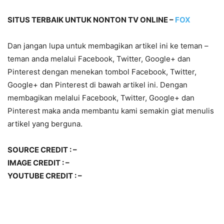
SITUS TERBAIK UNTUK NONTON TV ONLINE –
FOX
Dan jangan lupa untuk membagikan artikel ini ke teman –
teman anda melalui Facebook, Twitter, Google+ dan
Pinterest dengan menekan tombol Facebook, Twitter,
Google+ dan Pinterest di bawah artikel ini. Dengan
membagikan melalui Facebook, Twitter, Google+ dan
Pinterest maka anda membantu kami semakin giat menulis
artikel yang berguna.
SOURCE CREDIT : –
IMAGE CREDIT : –
YOUTUBE CREDIT : –