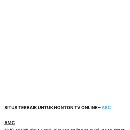
SITUS TERBAIK UNTUK NONTON TV ONLINE –
ABC
AMC