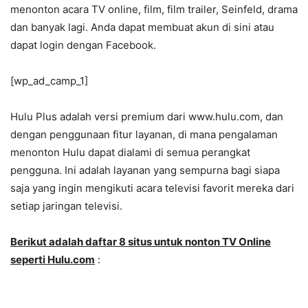
menonton acara TV online, film, film trailer, Seinfeld, drama
dan banyak lagi. Anda dapat membuat akun di sini atau
dapat login dengan Facebook.
[wp_ad_camp_1]
Hulu Plus adalah versi premium dari www.hulu.com, dan
dengan penggunaan fitur layanan, di mana pengalaman
menonton Hulu dapat dialami di semua perangkat
pengguna. Ini adalah layanan yang sempurna bagi siapa
saja yang ingin mengikuti acara televisi favorit mereka dari
setiap jaringan televisi.
Berikut adalah daftar 8 situs untuk nonton TV Online
seperti Hulu.com
: