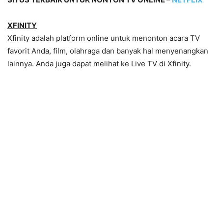
XFINITY
Xfinity adalah platform online untuk menonton acara TV
favorit Anda, film, olahraga dan banyak hal menyenangkan
lainnya. Anda juga dapat melihat ke Live TV di Xfinity.