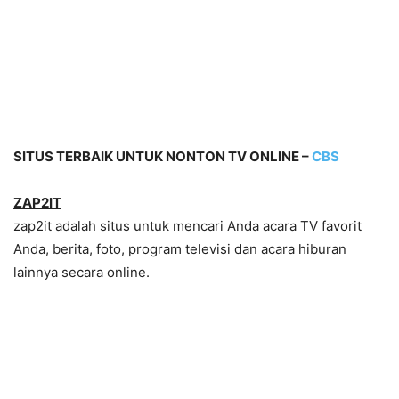
SITUS TERBAIK UNTUK NONTON TV ONLINE –
CBS
ZAP2IT
zap2it adalah situs untuk mencari Anda acara TV favorit
Anda, berita, foto, program televisi dan acara hiburan
lainnya secara online.