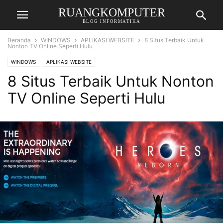
RUANGKOMPUTER
BLOG INFORMATIKA
Beranda
WINDOWS
APLIKASI WEBSITE
8 Situs Terbaik Untuk
Nonton TV Online Seperti Hulu
WINDOWS
APLIKASI WEBSITE
8 Situs Terbaik Untuk Nonton
TV Online Seperti Hulu