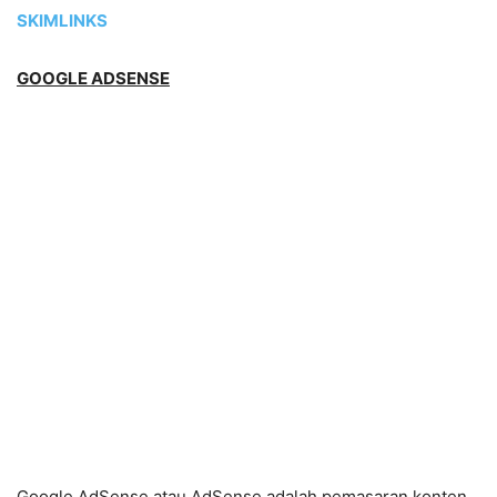
SKIMLINKS
GOOGLE ADSENSE
Google AdSense atau AdSense adalah pemasaran konten