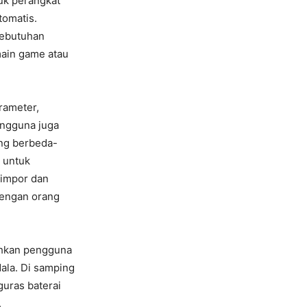
tuk perangkat
tomatis.
kebutuhan
main game atau
rameter,
pengguna juga
ang berbeda-
a untuk
gimpor dan
dengan orang
ahkan pengguna
ala. Di samping
guras baterai
.