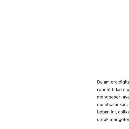
Dalam era digit
repetitif dan m
menggeser layar
membosankan, t
beban ini, apli
untuk mengotom