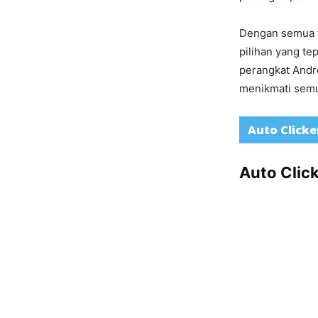
Dengan semua f
pilihan yang te
perangkat Andro
menikmati semu
Auto Clicke
Auto Click