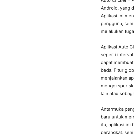
Auto Clicker – 
Android, yang 
Aplikasi ini m
pengguna, sehi
melakukan tugas
Aplikasi Auto 
seperti interval
dapat membuat 
beda. Fitur glo
menjalankan ap
mengekspor skr
lain atau sebag
Antarmuka peng
baru untuk mem
itu, aplikasi i
perangkat, seh