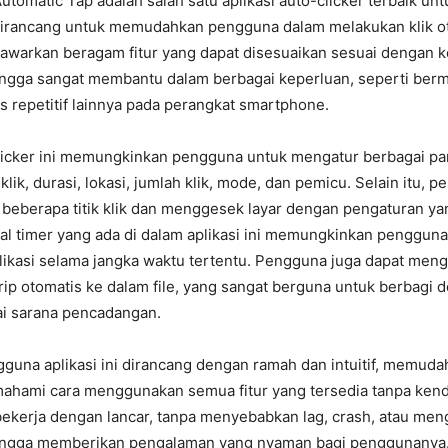
Automatic Tap adalah salah satu aplikasi auto-clicker terbaik un
dirancang untuk memudahkan pengguna dalam melakukan klik o
enawarkan beragam fitur yang dapat disesuaikan sesuai dengan 
ngga sangat membantu dalam berbagai keperluan, seperti ber
 repetitif lainnya pada perangkat smartphone.
Clicker ini memungkinkan pengguna untuk mengatur berbagai pa
 klik, durasi, lokasi, jumlah klik, mode, dan pemicu. Selain itu, 
beberapa titik klik dan menggesek layar dengan pengaturan y
bal timer yang ada di dalam aplikasi ini memungkinkan penggun
likasi selama jangka waktu tertentu. Pengguna juga dapat men
ip otomatis ke dalam file, yang sangat berguna untuk berbagi 
ai sarana pencadangan.
guna aplikasi ini dirancang dengan ramah dan intuitif, memud
ahami cara menggunakan semua fitur yang tersedia tanpa kend
ni bekerja dengan lancar, tanpa menyebabkan lag, crash, atau men
ingga memberikan pengalaman yang nyaman bagi penggunanya