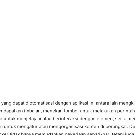
yang dapat diotomatisasi dengan aplikasi ini antara lain mengkli
endapatkan imbalan, menekan tombol untuk melakukan perintah 
 untuk menjelajahi atau berinteraksi dengan elemen, serta me
m untuk mengatur atau mengorganisasi konten di perangkat. D
licker tidak hanya memudahkan pekerjaan sehari-hari tetapi jug