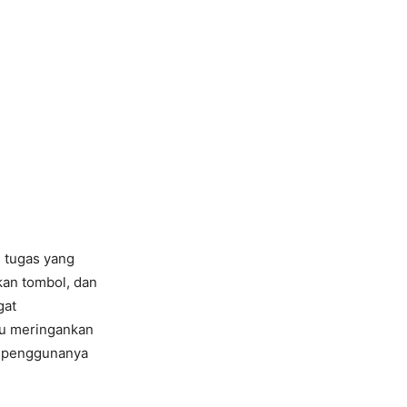
i tugas yang
kan tombol, dan
gat
tu meringankan
an penggunanya