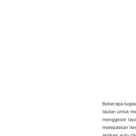
Beberapa tugas 
tautan untuk m
menggeser layar
melepaskan ite
aplikasi auto c