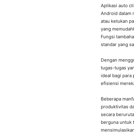
Aplikasi auto c
Android dalam 
atau ketukan pa
yang memudahka
Fungsi tambahan 
standar yang s
Dengan menggun
tugas-tugas yan
ideal bagi para
efisiensi mere
Beberapa manfaa
produktivitas d
secara beruruta
berguna untuk 
mensimulasikan 