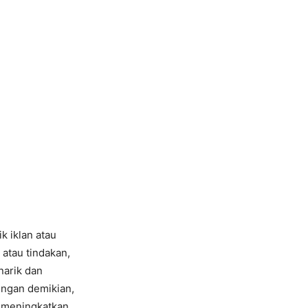
k iklan atau
atau tindakan,
narik dan
engan demikian,
a meningkatkan