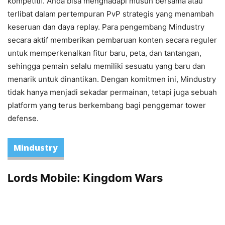
kompetitif. Anda bisa menghadapi musuh bersama atau
terlibat dalam pertempuran PvP strategis yang menambah
keseruan dan daya replay. Para pengembang Mindustry
secara aktif memberikan pembaruan konten secara reguler
untuk memperkenalkan fitur baru, peta, dan tantangan,
sehingga pemain selalu memiliki sesuatu yang baru dan
menarik untuk dinantikan. Dengan komitmen ini, Mindustry
tidak hanya menjadi sekadar permainan, tetapi juga sebuah
platform yang terus berkembang bagi penggemar tower
defense.
Mindustry
Lords Mobile: Kingdom Wars