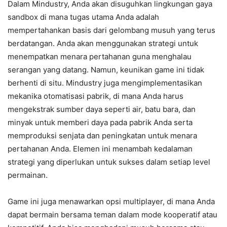
Dalam Mindustry, Anda akan disuguhkan lingkungan gaya
sandbox di mana tugas utama Anda adalah
mempertahankan basis dari gelombang musuh yang terus
berdatangan. Anda akan menggunakan strategi untuk
menempatkan menara pertahanan guna menghalau
serangan yang datang. Namun, keunikan game ini tidak
berhenti di situ. Mindustry juga mengimplementasikan
mekanika otomatisasi pabrik, di mana Anda harus
mengekstrak sumber daya seperti air, batu bara, dan
minyak untuk memberi daya pada pabrik Anda serta
memproduksi senjata dan peningkatan untuk menara
pertahanan Anda. Elemen ini menambah kedalaman
strategi yang diperlukan untuk sukses dalam setiap level
permainan.
Game ini juga menawarkan opsi multiplayer, di mana Anda
dapat bermain bersama teman dalam mode kooperatif atau