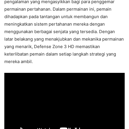
pengalaman yang mengasyikkan bagi para penggemar
permainan pertahanan. Dalam permainan ini, pemain
dihadapkan pada tantangan untuk membangun dan
meningkatkan sistem pertahanan mereka dengan
menggunakan berbagai senjata yang tersedia. Dengan
latar belakang yang menakjubkan dan mekanika permainan
yang menarik, Defense Zone 3 HD memastikan
keterlibatan pemain dalam setiap langkah strategi yang
mereka ambil.