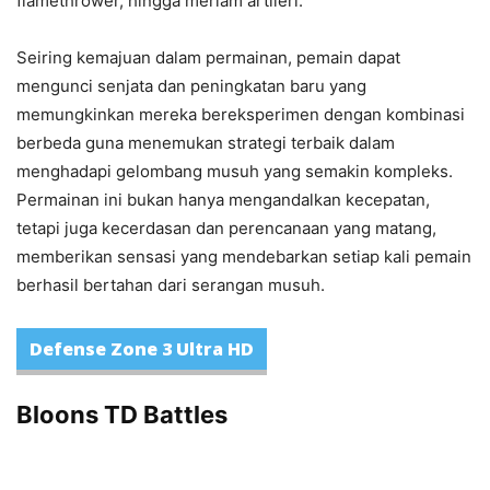
flamethrower, hingga meriam artileri.
Seiring kemajuan dalam permainan, pemain dapat
mengunci senjata dan peningkatan baru yang
memungkinkan mereka bereksperimen dengan kombinasi
berbeda guna menemukan strategi terbaik dalam
menghadapi gelombang musuh yang semakin kompleks.
Permainan ini bukan hanya mengandalkan kecepatan,
tetapi juga kecerdasan dan perencanaan yang matang,
memberikan sensasi yang mendebarkan setiap kali pemain
berhasil bertahan dari serangan musuh.
Defense Zone 3 Ultra HD
Bloons TD Battles