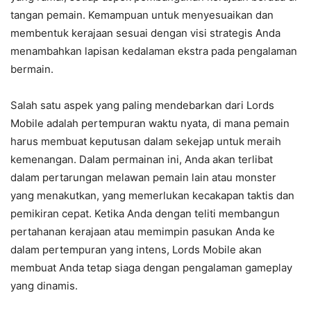
tangan pemain. Kemampuan untuk menyesuaikan dan
membentuk kerajaan sesuai dengan visi strategis Anda
menambahkan lapisan kedalaman ekstra pada pengalaman
bermain.
Salah satu aspek yang paling mendebarkan dari Lords
Mobile adalah pertempuran waktu nyata, di mana pemain
harus membuat keputusan dalam sekejap untuk meraih
kemenangan. Dalam permainan ini, Anda akan terlibat
dalam pertarungan melawan pemain lain atau monster
yang menakutkan, yang memerlukan kecakapan taktis dan
pemikiran cepat. Ketika Anda dengan teliti membangun
pertahanan kerajaan atau memimpin pasukan Anda ke
dalam pertempuran yang intens, Lords Mobile akan
membuat Anda tetap siaga dengan pengalaman gameplay
yang dinamis.