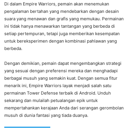
Di dalam Empire Warriors, pemain akan menemukan
pengalaman bertahan yang mendebarkan dengan desain
suara yang menawan dan grafis yang memukau. Permainan
ini tidak hanya menawarkan tantangan yang berbeda di
setiap pertempuran, tetapi juga memberikan kesempatan
untuk bereksperimen dengan kombinasi pahlawan yang
berbeda.
Dengan demikian, pemain dapat mengembangkan strategi
yang sesuai dengan preferensi mereka dan menghadapi
berbagai musuh yang semakin kuat. Dengan semua fitur
menarik ini, Empire Warriors layak menjadi salah satu
permainan Tower Defense terbaik di Android. Unduh
sekarang dan mulailah petualangan epik untuk
mempertahankan kerajaan Anda dari serangan gerombolan
musuh di dunia fantasi yang tiada duanya.