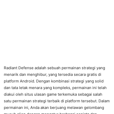
Radiant Defense adalah sebuah permainan strategi yang
menarik dan menghibur, yang tersedia secara gratis di
platform Android. Dengan kombinasi strategi yang solid
dan tata letak menara yang kompleks, permainan ini telah
diakui oleh situs ulasan game terkemuka sebagai salah
satu permainan strategi terbaik di platform tersebut. Dalam
permainan ini, Anda akan berjuang melawan gelombang