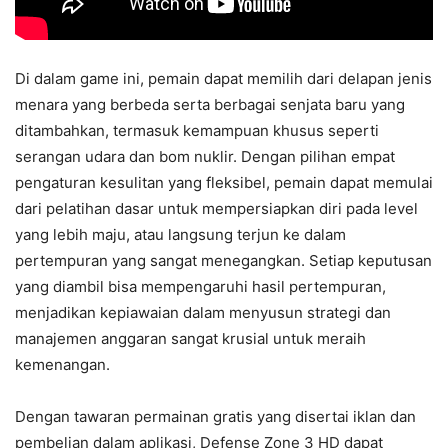
Di dalam game ini, pemain dapat memilih dari delapan jenis
menara yang berbeda serta berbagai senjata baru yang
ditambahkan, termasuk kemampuan khusus seperti
serangan udara dan bom nuklir. Dengan pilihan empat
pengaturan kesulitan yang fleksibel, pemain dapat memulai
dari pelatihan dasar untuk mempersiapkan diri pada level
yang lebih maju, atau langsung terjun ke dalam
pertempuran yang sangat menegangkan. Setiap keputusan
yang diambil bisa mempengaruhi hasil pertempuran,
menjadikan kepiawaian dalam menyusun strategi dan
manajemen anggaran sangat krusial untuk meraih
kemenangan.
Dengan tawaran permainan gratis yang disertai iklan dan
pembelian dalam aplikasi, Defense Zone 3 HD dapat