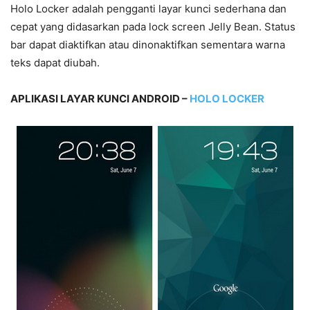
Holo Locker adalah pengganti layar kunci sederhana dan
cepat yang didasarkan pada lock screen Jelly Bean. Status
bar dapat diaktifkan atau dinonaktifkan sementara warna
teks dapat diubah.
APLIKASI LAYAR KUNCI ANDROID –
HOLO LOCKER