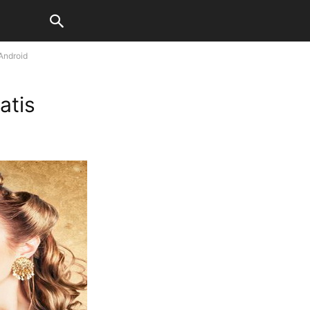
Android
atis