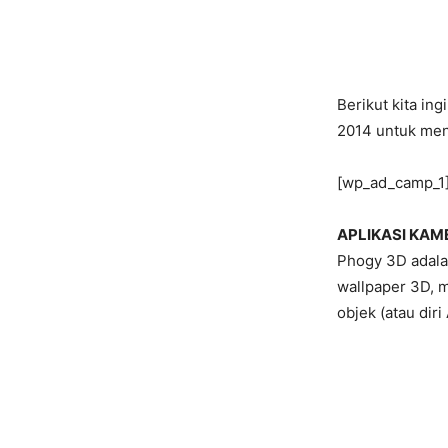
Berikut kita i
2014 untuk meng
[wp_ad_camp_1
APLIKASI KAM
Phogy 3D adalah
wallpaper 3D, m
objek (atau diri