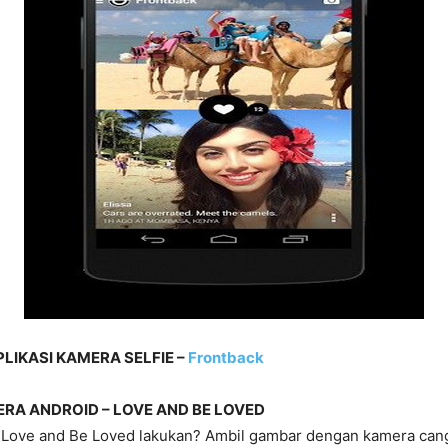
IKASI KAMERA SELFIE –
Frontback
ERA ANDROID – LOVE AND BE LOVED
 Love and Be Loved lakukan? Ambil gambar dengan kamera can