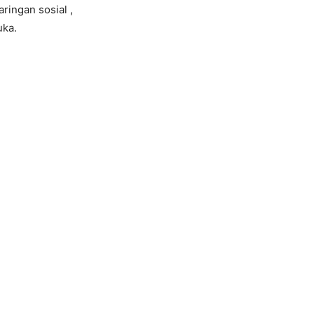
ingan sosial ,
uka.