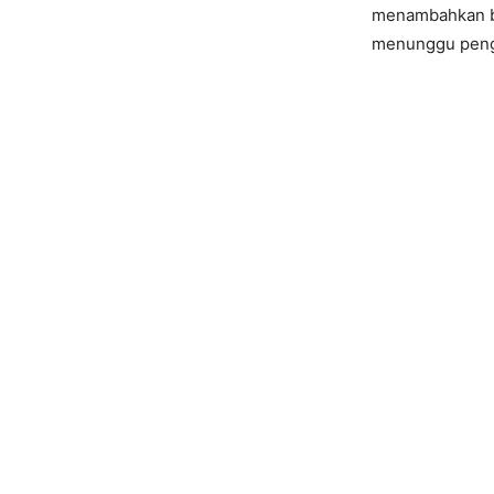
menambahkan be
menunggu pengg