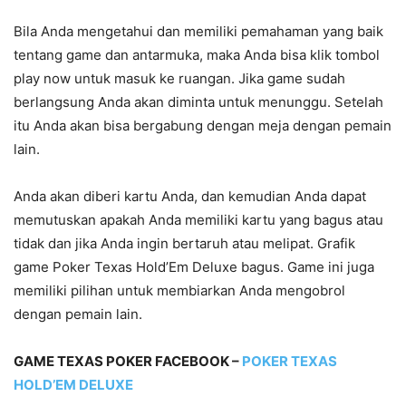
Bila Anda mengetahui dan memiliki pemahaman yang baik
tentang game dan antarmuka, maka Anda bisa klik tombol
play now untuk masuk ke ruangan. Jika game sudah
berlangsung Anda akan diminta untuk menunggu. Setelah
itu Anda akan bisa bergabung dengan meja dengan pemain
lain.
Anda akan diberi kartu Anda, dan kemudian Anda dapat
memutuskan apakah Anda memiliki kartu yang bagus atau
tidak dan jika Anda ingin bertaruh atau melipat. Grafik
game Poker Texas Hold’Em Deluxe bagus. Game ini juga
memiliki pilihan untuk membiarkan Anda mengobrol
dengan pemain lain.
GAME TEXAS POKER FACEBOOK –
POKER TEXAS
HOLD’EM DELUXE