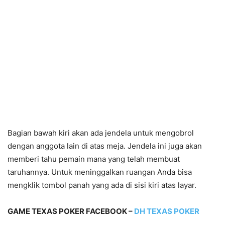
Bagian bawah kiri akan ada jendela untuk mengobrol
dengan anggota lain di atas meja. Jendela ini juga akan
memberi tahu pemain mana yang telah membuat
taruhannya. Untuk meninggalkan ruangan Anda bisa
mengklik tombol panah yang ada di sisi kiri atas layar.
GAME TEXAS POKER FACEBOOK –
DH TEXAS POKER