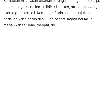
Kemudian Anda akan dikenalkan bagaimana game bekerja,
seperti bagaimana kartu didistribusikan, atribut apa yang
akan digunakan, dll. Kemudian Anda akan ditunjukkan
tindakan yang harus dilakukan seperti kapan bertaruh,
menaikkan taruhan, melipat, dll.