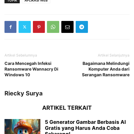
TOPIK
APLIKASI WEB
Artikel Sebelumnya
Artikel Selanjutnya
Cara Mencegah Infeksi
Bagaimana Melindungi
Ransomware Wannacry Di
Komputer Anda dari
Windows 10
Serangan Ransomware
Riecky Surya
ARTIKEL TERKAIT
5 Generator Gambar Berbasis AI
Gratis yang Harus Anda Coba
Sekarang!