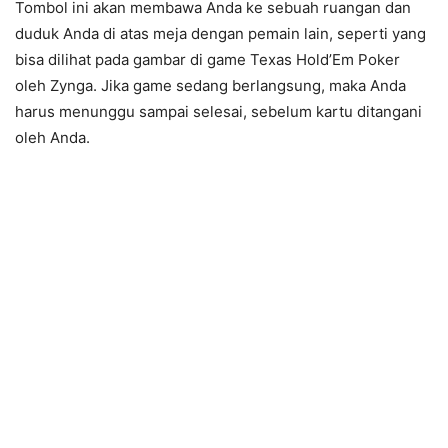
Tombol ini akan membawa Anda ke sebuah ruangan dan
duduk Anda di atas meja dengan pemain lain, seperti yang
bisa dilihat pada gambar di game Texas Hold’Em Poker
oleh Zynga. Jika game sedang berlangsung, maka Anda
harus menunggu sampai selesai, sebelum kartu ditangani
oleh Anda.