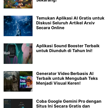
Temukan Aplikasi AI Gratis untuk
Diskusi Seluruh Artikel Arxiv
Secara Online
Aplikasi Sound Booster Terbaik
untuk Diunduh di Tahun Ini!
Generator Video Berbasis AI
Terbaik untuk Mengubah Teks
Menjadi Visual Keren!
Coba Google Gemini Pro dengan
Situs Ini Secara Gratis dan