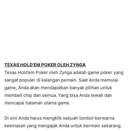
TEXAS HOLD’EM POKER OLEH ZYNGA
Texas Hold’em Poker oleh Zynga adalah game poker yang
sangat populer di kalangan pemain. Saat Anda memulai
game, Anda akan mendapatkan banyak pilihan untuk
membeli chip dan semua. Yang bisa Anda lewati dan
mencapai halaman utama game.
Di sini Anda harus mengklik sebuah tombol berwarna
keemasan yang mengajak Anda untuk bermain sekarang.