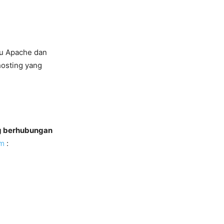
tu Apache dan
hosting yang
g berhubungan
om
: