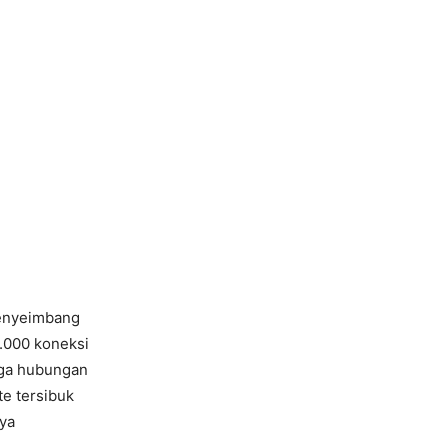
penyeimbang
.000 koneksi
aga hubungan
e tersibuk
nya