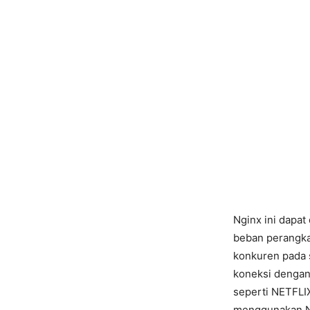
Nginx ini dapa
beban perangka
konkuren pada 
koneksi dengan
seperti NETFLIX
menggunakan N