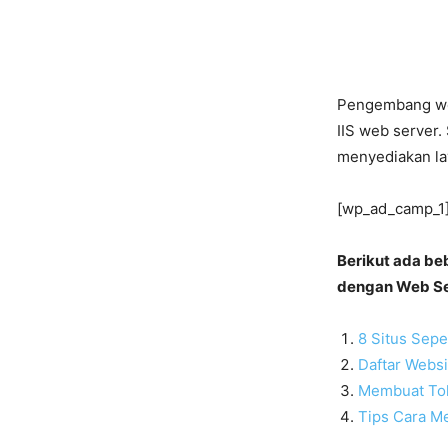
Pengembang web
IIS web server.
menyediakan la
[wp_ad_camp_1
Berikut ada b
dengan Web Ser
8 Situs Sepe
Daftar Webs
Membuat To
Tips Cara M