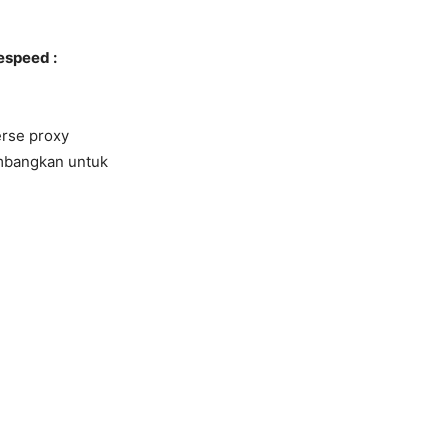
itespeed
:
erse proxy
embangkan untuk