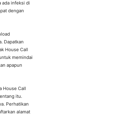
ada infeksi di
apat dengan
nload
a. Dapatkan
ak House Call
 untuk memindai
lkan apapun
a House Call
ntang itu.
a. Perhatikan
ftarkan alamat