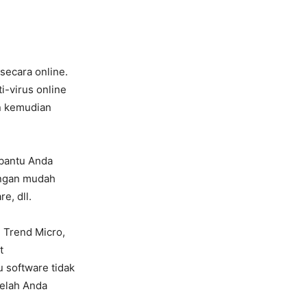
secara online.
i-virus online
n kemudian
mbantu Anda
engan mudah
e, dll.
i Trend Micro,
t
 software tidak
elah Anda