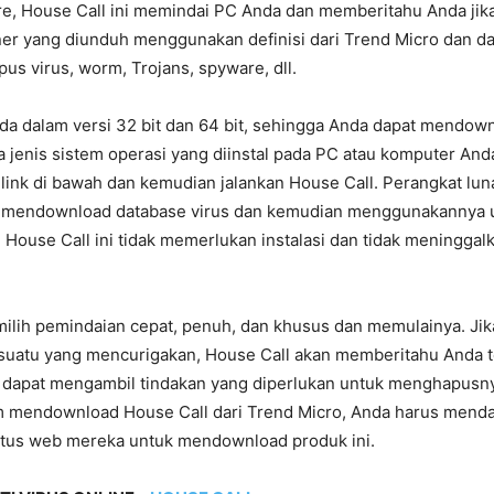
e, House Call ini memindai PC Anda dan memberitahu Anda jika 
er yang diunduh menggunakan definisi dari Trend Micro dan d
s virus, worm, Trojans, spyware, dll.
ada dalam versi 32 bit dan 64 bit, sehingga Anda dapat mendow
 jenis sistem operasi yang diinstal pada PC atau komputer And
 link di bawah dan kemudian jalankan House Call. Perangkat lun
li mendownload database virus dan kemudian menggunakannya
House Call ini tidak memerlukan instalasi dan tidak meningga
ilih pemindaian cepat, penuh, dan khusus dan memulainya. Jik
atu yang mencurigakan, House Call akan memberitahu Anda te
dapat mengambil tindakan yang diperlukan untuk menghapusny
 mendownload House Call dari Trend Micro, Anda harus menda
situs web mereka untuk mendownload produk ini.