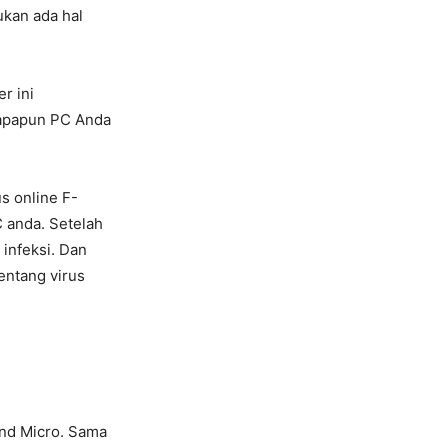
ukan ada hal
r ini
 apapun PC Anda
s online F-
 anda. Setelah
infeksi. Dan
entang virus
end Micro. Sama