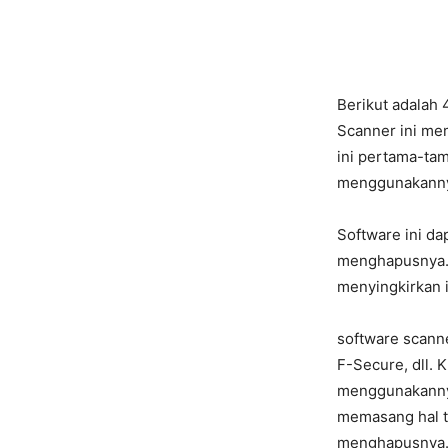
Berikut adalah 
Scanner ini mem
ini pertama-ta
menggunakannya
Software ini d
menghapusnya. 
menyingkirkan i
software scanne
F-Secure, dll. 
menggunakannya
memasang hal t
menghapusnya